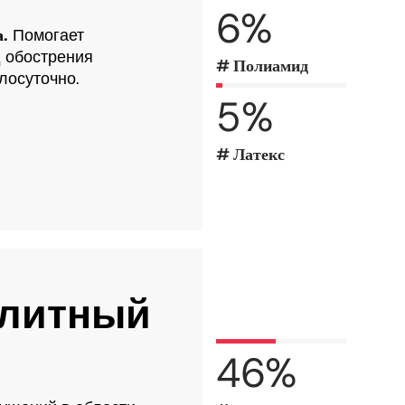
6
%
а.
Помогает
 обострения
# Полиамид
лосуточно.
5
%
# Латекс
-литный
46
%