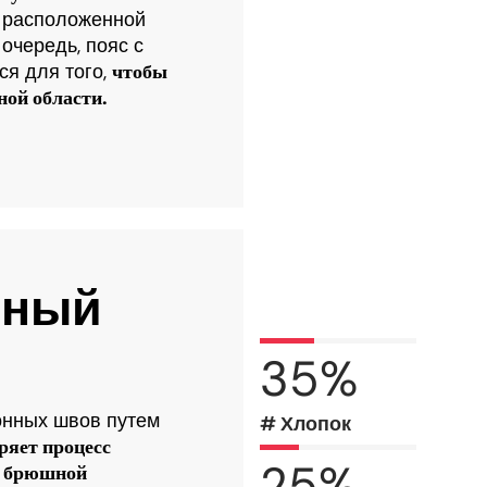
о расположенной
очередь, пояс с
ся для того,
чтобы
ной области.
нный
35
%
онных швов путем
# Хлопок
ряет процесс
25
%
а брюшной