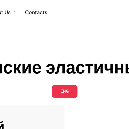
t Us
Contacts
ояса
ские эластичн
ENG
й