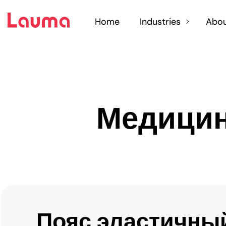
Home
Industries
Abou
Эластичные п
Медицин
Пояс эластичны