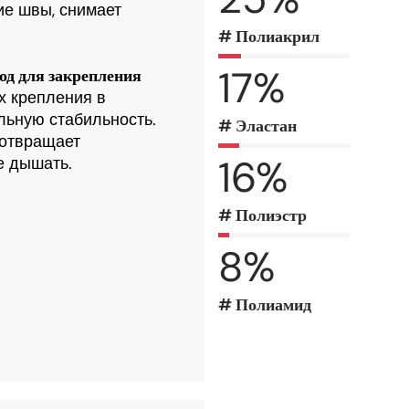
ие швы, снимает
# Полиакрил
17
%
од для закрепления
х крепления в
льную стабильность.
# Эластан
дотвращает
16
%
е дышать.
# Полиэстр
8
%
# Полиамид