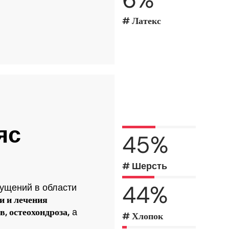
# Латекс
яс
45
%
# Шерсть
44
%
ущений в области
и и лечения
, остеохондроза,
а
# Хлопок