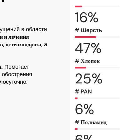
16
%
ущений в области
# Шерсть
и и лечения
47
%
, остеохондроза,
а
# Хлопок
а.
Помогает
25
%
 обострения
лосуточно.
# PAN
6
%
# Полиамид
6
%