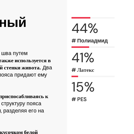
нный
44
%
# Полиадмид
41
%
 шва путем
также используется в
й стенки живота.
Два
# Латекс
пояса придают ему
15
%
 приспосабливаясь к
# PES
структуру пояса
, разделяя его на
 кусочком белой