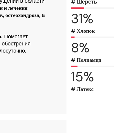
ущений в области
# Шерсть
и и лечения
31
%
, остеохондроза,
а
# Хлопок
а.
Помогает
8
%
 обострения
лосуточно.
# Полиамид
15
%
# Латекс